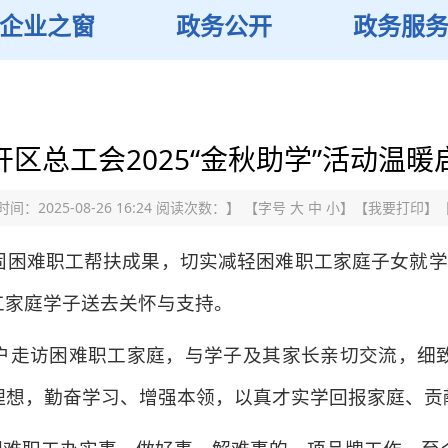
企业之窗
政务公开
政务服
开区总工会2025“金秋助学”活动温暖
间：2025-08-26 16:24 阅读次数：
】 【字号
大
中
小
】【
我要打印
】
困难职工帮扶成果，切实减轻困难职工家庭子女就学负
职工家庭学子送去关怀与支持。
户走访困难职工家庭，与学子及其家长亲切交流，细
理想，勤奋学习、增强本领，以真才实学回报家庭、贡